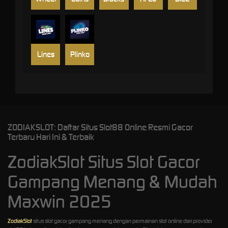
Lines
Plinko
ZODIAKSLOT: Daftar Situs Slot88 Online Resmi Gacor
Terbaru Hari Ini & Terbaik
ZodiakSlot Situs Slot Gacor
Gampang Menang & Mudah
Maxwin 2025
ZodiakSlot
situs slot gacor gampang menang dengan permainan slot online dari provider