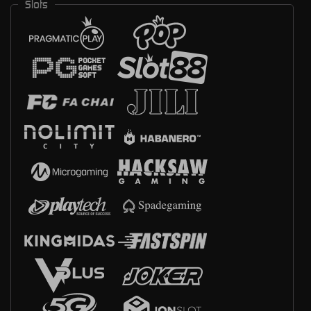
Slots