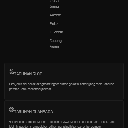
Crash
Game
Arcade
Poker
E-Sports
Sabung
Ayam
TARUHAN SLOT
Penyedia slot online dengan beragam pilihan game menarik yang memudahkan
pemain untuk mencapai jackpot
TARUHAN OLAHRAGA
Sportsbook Gaming Platform Terbaik menawarkan lebih banyak game, odds yang
lebih tinggi, dan menyediakan pilihan yang lebih banyak untuk pemain.