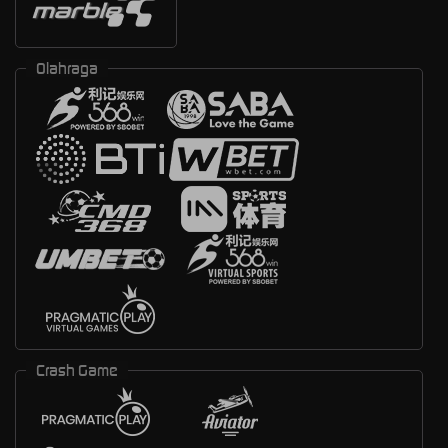
Olahraga
Crash Game