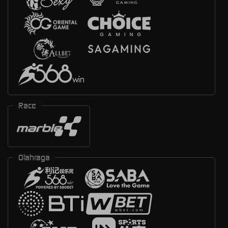
Race
Olahraga