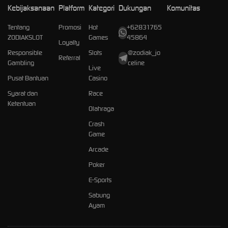
Kebijaksanaan
Platform
Kategori
Dukungan
Komunitas
Tentang
Promosi
Hot
+62831765
ZODIAKSLOT
Games
45864
Loyalty
Responsible
Slots
@zodiak_jo
Referral
Gambling
celine
Live
Pusat Bantuan
Casino
Syarat dan
Race
Ketentuan
Olahraga
Crash
Game
Arcade
Poker
E-Sports
Sabung
Ayam