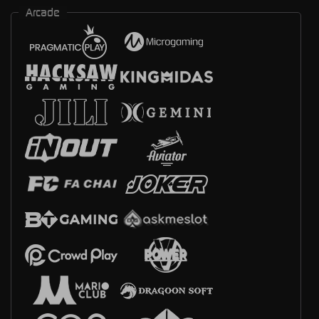
Arcade