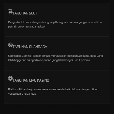
TARUHAN SLOT
Penyedia slot online dengan beragam pilihan game menarik yang memudahkan
pemain untuk mencapai jackpot
TARUHAN OLAHRAGA
Sportsbook Gaming Platform Terbaik menawarkan lebih banyak game, odds yang
lebih tinggi, dan menyediakan pilihan yang lebih banyak untuk pemain.
TARUHAN LIVE KASINO
Platform Pilihan bagi perusahaan-perusahaan terbaik di dunia, dengan pilihan
variasi game terbanyak