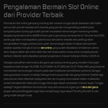
Pengalaman Bermain Slot Online
dari Provider Terbaik
Permainan slot online gampang menang dan maxwin ini juga dapat dirasakan oleh kalian
semua dan pemain sekelas John Juanda yang pernah menyandang predikat juara
kompetisi poker dunia juga sudah pernah merasakan kemenangan maxwinnyn ketika
bergabung bersama situs slot88 terbaru gacor gampang menang hari ini. Taruhan kecil 200
perak juga akan mendapatkan pola khusus dari admin website dan pastinya akan
menghasilkan hingga puluhan juta rupiah. Kemenangan besar ini dapat para pemain
rasakan apabila mengikuti rtp live
slot online
yang sudah disediakan di halaman utama
situs. Segera daftar slot online disini dan raih kesempatan emas untuk menjadi jutawan
bahkan miliarder serta dapatkan jackpot progressive maxwin terbesar di tahun 2025 ini.
Sebagai opsi pilihan utama situs slot gacor gampang menang yang menjalin hubungan
kerjasama baik dengan SLOT88, SLOT DANA, SLOT QRIS dan SLOT THAILAND yang terkenal
memberikan kemenangan maxwin pada saat melakukan pendaftaran pertama. Dengan
adanya jackpot maxwin ini setiap harinya di semua provider slot yang terkenal. Terlebih lagi
para pemain akan diberikan pelayanan dan servis yang memuaskan dalam melakukan
proses transaksi dan tidak perlu tunggu lama agar dapat merasakan maxwin super. Tunggu
apalagi? segera daftarkan diri anda dan raup semua keuntungannya di
situs slot gacor
jangan sampai ketinggalan agar bisa menjadi kaya raya seperti Timothy Ronald di usia
yang masih sangat muda.