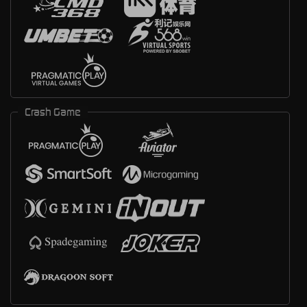
Crash Game