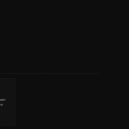
haan
ame