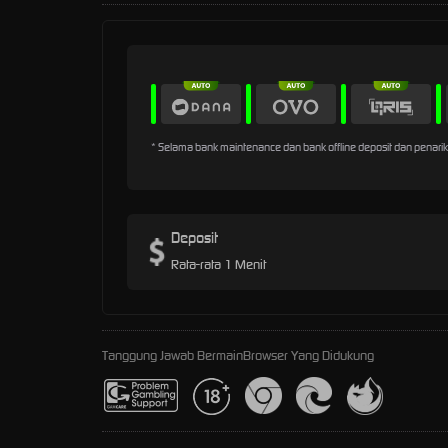
* Selama bank maintenance dan bank offline deposit dan penarik
Deposit
Rata-rata 1 Menit
Tanggung Jawab Bermain
Browser Yang Didukung