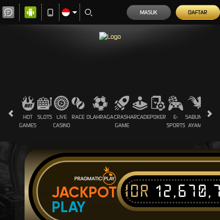
MASUK
DAFTAR
HOT
SLOTS
LIVE
RACE
OLAHRAGA
CRASH
ARCADE
POKER
E-
SABUNG
PROM
GAMES
CASINO
GAME
SPORTS
AYAM
IDR
12,670,
JACKPOT
PLAY