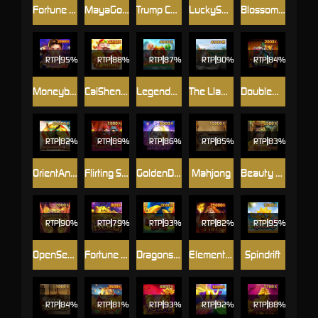
Fortune Treasure
MayaGoldCrazy
Trump Card
LuckySeven
Blossom of Wealth
RTP
95%
RTP
88%
RTP
87%
RTP
90%
RTP
84%
Moneybags Man 2
CaiShen Coming
Legendary5
The Llama Adventure
DoubleWilds
RTP
82%
RTP
89%
RTP
86%
RTP
85%
RTP
83%
OrientAnimals
Flirting Scholar Tang
GoldenDisco
Mahjong
Beauty And The Kingdom
RTP
90%
RTP
79%
RTP
93%
RTP
82%
RTP
95%
OpenSesameII
Fortune Neko
DragonsGate
Elemental Link Fire
Spindrift
RTP
84%
RTP
81%
RTP
93%
RTP
92%
RTP
88%