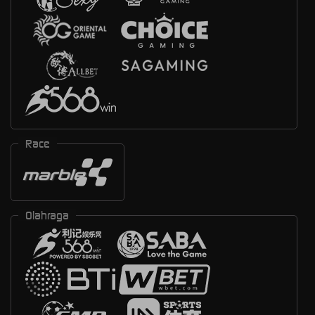
Race
Olahraga