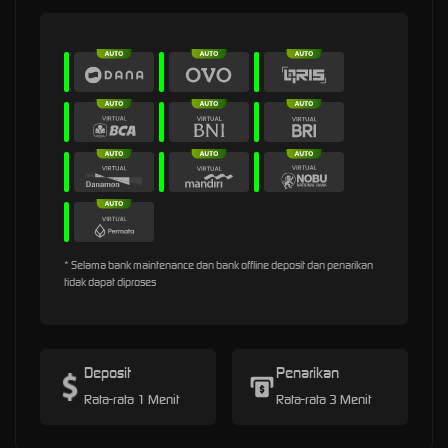
* Selama bank maintenance dan bank offline deposit dan penarikan
tidak dapat diproses
Deposit
Penarikan
Rata-rata 1 Menit
Rata-rata 3 Menit