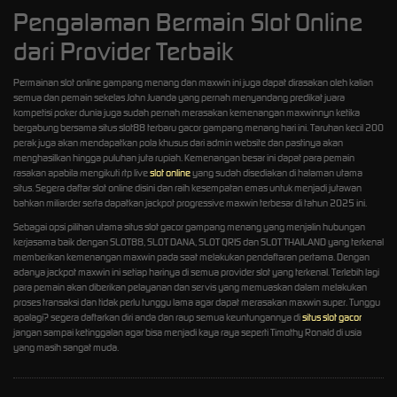
Pengalaman Bermain Slot Online
dari Provider Terbaik
Permainan slot online gampang menang dan maxwin ini juga dapat dirasakan oleh kalian
semua dan pemain sekelas John Juanda yang pernah menyandang predikat juara
kompetisi poker dunia juga sudah pernah merasakan kemenangan maxwinnyn ketika
bergabung bersama situs slot88 terbaru gacor gampang menang hari ini. Taruhan kecil 200
perak juga akan mendapatkan pola khusus dari admin website dan pastinya akan
menghasilkan hingga puluhan juta rupiah. Kemenangan besar ini dapat para pemain
rasakan apabila mengikuti rtp live
slot online
yang sudah disediakan di halaman utama
situs. Segera daftar slot online disini dan raih kesempatan emas untuk menjadi jutawan
bahkan miliarder serta dapatkan jackpot progressive maxwin terbesar di tahun 2025 ini.
Sebagai opsi pilihan utama situs slot gacor gampang menang yang menjalin hubungan
kerjasama baik dengan SLOT88, SLOT DANA, SLOT QRIS dan SLOT THAILAND yang terkenal
memberikan kemenangan maxwin pada saat melakukan pendaftaran pertama. Dengan
adanya jackpot maxwin ini setiap harinya di semua provider slot yang terkenal. Terlebih lagi
para pemain akan diberikan pelayanan dan servis yang memuaskan dalam melakukan
proses transaksi dan tidak perlu tunggu lama agar dapat merasakan maxwin super. Tunggu
apalagi? segera daftarkan diri anda dan raup semua keuntungannya di
situs slot gacor
jangan sampai ketinggalan agar bisa menjadi kaya raya seperti Timothy Ronald di usia
yang masih sangat muda.