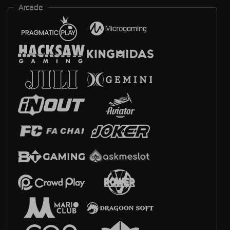
Arcade