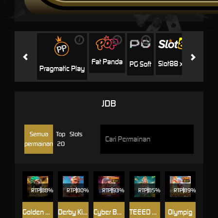
i
i
i
i
i
Facha
Fat Panda
Slot88 x PP
PG Soft
Pragmatic Play
JDB
Semua
Top
Slots
permainan
20
RTP
88%
RTP
80%
RTP
93%
RTP
85%
RTP
89%
Golden Hoof Quest
Derby King
Cyber Bounty 4096
TEEED UP!
Olympig