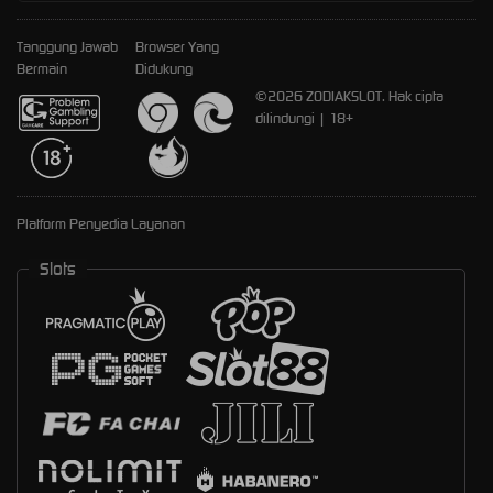
Tanggung Jawab
Browser Yang
Bermain
Didukung
©2026 ZODIAKSLOT. Hak cipta
dilindungi | 18+
Platform Penyedia Layanan
Slots