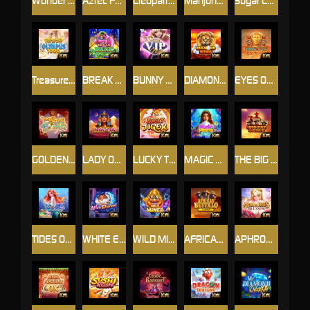
Wonder Ace
Aztec Fortune
Cleopatra's Fortune Ways
Mahjong Dragon Ways
Sugar Candy Bonanza
Treasures of Olympus 1000
BREAK THE BANK
BUNNY VIP NIGHT
DIAMOND KING
EYES OF RA
GOLDEN FORTUNE HORSE
LADY OF RA
LUCKY TIGER
MAGIC PEARLS
THE BIG THE FAT THE UGLY
TIDES OF FORTUNE
WHITE ELEPHANT
WILD MINER
AFRICAN BUFFALO 5000
APHRODITE’S BLESSING