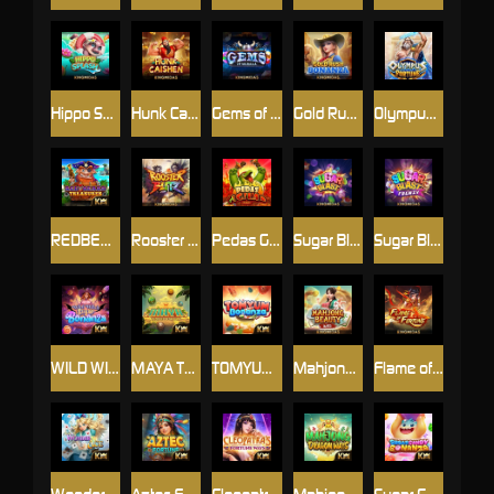
Hippo Splash
Hunk Cai Shen
Gems of Valhalla
Gold Rush Bonanza
Olympus Fortune
REDBEARD TREASURE
Rooster Blitz
Pedas Gila
Sugar Blast
Sugar Blast Frenzy
WILD WITCH SUGAR BONANZA
MAYA TEMPLE OF FORTUNE
TOMYUM BONANZA
Mahjong Beauty
Flame of Fortune