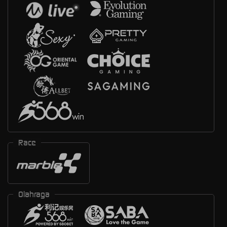
Race
Olahraga