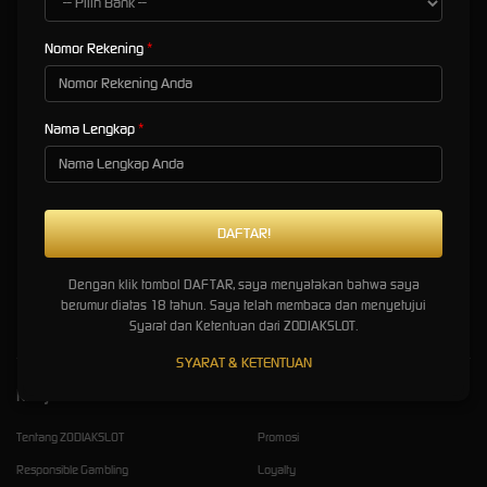
200 perak juga akan mendapatkan pola khusus dari admin website dan pastinya akan
menghasilkan hingga puluhan juta rupiah. Kemenangan besar ini dapat para pemain
Nomor Rekening
rasakan apabila mengikuti rtp live
slot online
yang sudah disediakan di halaman utama
situs. Segera daftar slot online disini dan raih kesempatan emas untuk menjadi jutawan
bahkan miliarder serta dapatkan jackpot progressive maxwin terbesar di tahun 2025 ini.
Sebagai opsi pilihan utama situs slot gacor gampang menang yang menjalin hubungan
Nama Lengkap
kerjasama baik dengan SLOT88, SLOT DANA, SLOT QRIS dan SLOT THAILAND yang
terkenal memberikan kemenangan maxwin pada saat melakukan pendaftaran pertama.
Dengan adanya jackpot maxwin ini setiap harinya di semua provider slot yang terkenal.
Terlebih lagi para pemain akan diberikan pelayanan dan servis yang memuaskan dalam
melakukan proses transaksi dan tidak perlu tunggu lama agar dapat merasakan maxwin
super. Tunggu apalagi? segera daftarkan diri anda dan raup semua keuntungannya di
situs
slot gacor
jangan sampai ketinggalan agar bisa menjadi kaya raya seperti Timothy Ronald
Dengan klik tombol DAFTAR, saya menyatakan bahwa saya
di usia yang masih sangat muda.
berumur diatas 18 tahun. Saya telah membaca dan menyetujui
Syarat dan Ketentuan dari ZODIAKSLOT.
SYARAT & KETENTUAN
Kebijaksanaan
Platform
Tentang ZODIAKSLOT
Promosi
Responsible Gambling
Loyalty