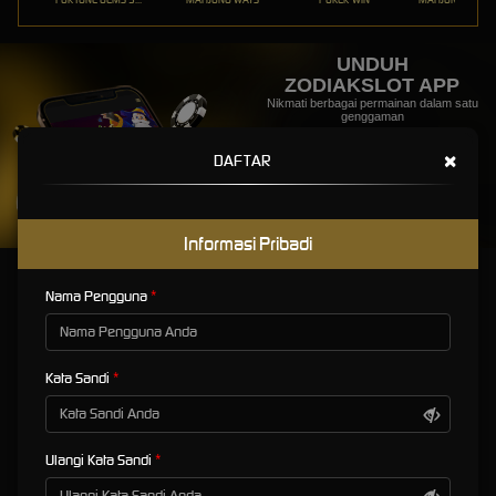
UNDUH
ZODIAKSLOT APP
Nikmati berbagai permainan dalam satu
genggaman
×
DAFTAR
UNDUH
PANDUAN INSTALASI
Informasi Pribadi
ZODIAKSLOT: Daftar Situs Slot88 Online Resmi Gacor
Nama Pengguna
Terbaru Hari Ini & Terbaik
ZodiakSlot Situs Slot Gacor
Kata Sandi
Gampang Menang & Mudah
Maxwin 2025
Ulangi Kata Sandi